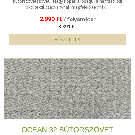
bútorszövetszövet. Nagy kopás állóságú, a nemzetközi
öko-textil szabványnak megfelelő termék....
2.990 Ft
/ folyóméter
3.391 Ft
RÉSZLETEK
OCEAN 32 BÚTORSZÖVET