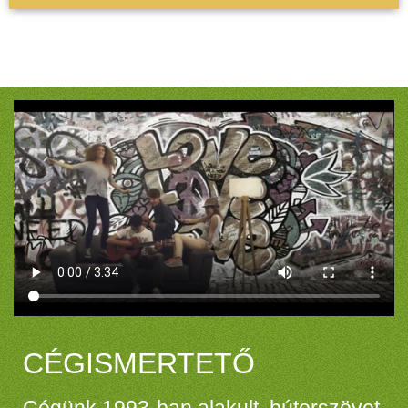
CÉGISMERTETŐ
Cégünk 1993-ban alakult, bútorszövet,