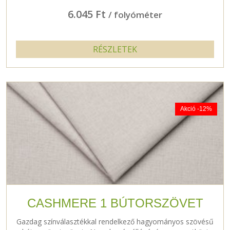
6.045 Ft
/ folyóméter
RÉSZLETEK
Akció -12%
CASHMERE 1 BÚTORSZÖVET
Gazdag színválasztékkal rendelkező hagyományos szövésű