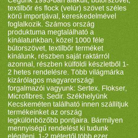
textilbőr és flock (velúr) szövet széles
körű importjával, kereskedelmével
foglalkozik. Számos ország
produktuma megtalálható a
kínálatunkban, közel 1000 féle
bútorszövet, textilbőr terméket
kínálunk, részben saját raktárról
azonnal, részben külföldi készletből 1-
2 hetes rendelésre. Több világmárka
kizárólagos magyarországi
forgalmazói vagyunk: Sertex, Flokser,
Microfibres, Sedir. Székhelyünk
Kecskeméten található innen szállítjuk
termékeinket az ország
legkülönbözőbb pontjaira. Bármilyen
mennyiségű rendelést ki tudunk
elégíteni, 1-2 métertől több ezer