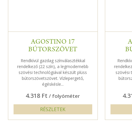
AGOSTINO 17
A
BÚTORSZÖVET
B
Rendkívül gazdag színválasztékkal
Rendkív
rendelkező (22 szín), a legmodernebb
rendelkez
szövési technológiával készült plüss
szövési 
bútorszövetszövet. Vízlepergető,
bútors
égéskésle...
4.318 Ft
4.3
/ folyóméter
RÉSZLETEK