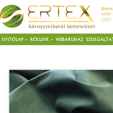
Bemu
6000 
22/D,
NYITÓLAP
RÓLUNK
WEBÁRUHÁZ
SZOLGÁLTA