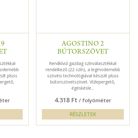
19
AGOSTINO 2
ET
BÚTORSZÖVET
sztékkal
Rendkívül gazdag színválasztékkal
gmodernebb
rendelkező (22 szín), a legmodernebb
ült plüss
szövési technológiával készült plüss
ergető,
bútorszövetszövet. Vízlepergető,
égéskésle...
4.318 Ft
éter
/ folyóméter
RÉSZLETEK