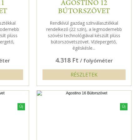
11
AGOSTINO 12
ET
BÚTORSZÖVET
sztékkal
Rendkívül gazdag színválasztékkal
gmodernebb
rendelkező (22 szín), a legmodernebb
ült plüss
szövési technológiával készült plüss
ergető,
bútorszövetszövet. Vízlepergető,
égéskésle...
4.318 Ft
éter
/ folyóméter
RÉSZLETEK
Új
Új