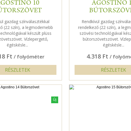
GOSTINO 10
AGOSTINO 
ÚTORSZÖVET
BÚTORSZÖV
ül gazdag színválasztékkal
Rendkívül gazdag színvála
ő (22 szín), a legmodernebb
rendelkező (22 szín), a le
technológiával készült plüss
szövési technológiával kész
zövetszövet. Vízlepergető,
bútorszövetszövet. Vízlep
égéskésle...
égéskésle...
18 Ft
4.318 Ft
/ folyóméter
/ folyóm
RÉSZLETEK
RÉSZLETEK
Új