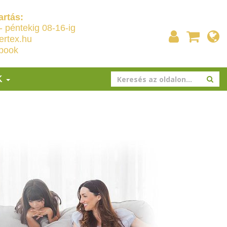
artás:
- péntekig 08-16-ig
ertex.hu
book
K