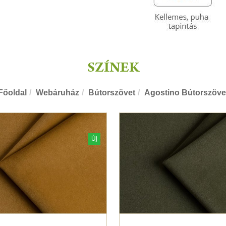
SZÍNEK
Főoldal
Webáruház
Bútorszövet
Agostino Bútorszöve
Új