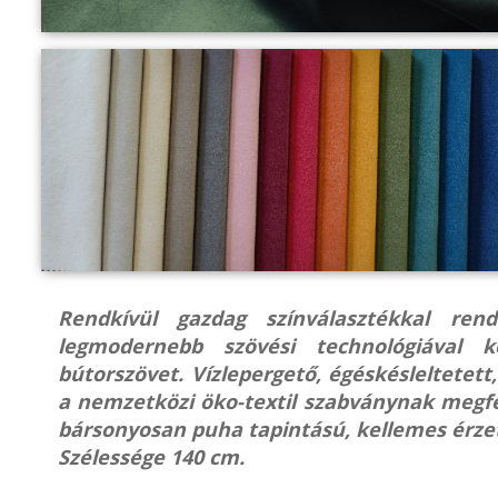
Rendkívül gazdag színválasztékkal rend
legmodernebb szövési technológiával k
bútorszövet. Vízlepergető, égéskésleltetett
a nemzetközi öko-textil szabványnak megfe
bársonyosan puha tapintású, kellemes érzet
Szélessége 140 cm.