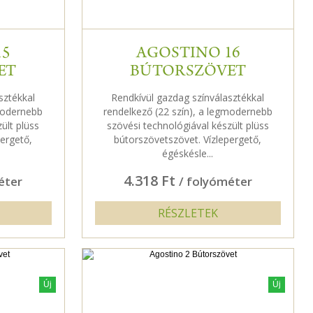
15
AGOSTINO 16
ET
BÚTORSZÖVET
sztékkal
Rendkívül gazdag színválasztékkal
gmodernebb
rendelkező (22 szín), a legmodernebb
ült plüss
szövési technológiával készült plüss
ergető,
bútorszövetszövet. Vízlepergető,
égéskésle...
4.318 Ft
éter
/ folyóméter
RÉSZLETEK
Új
Új