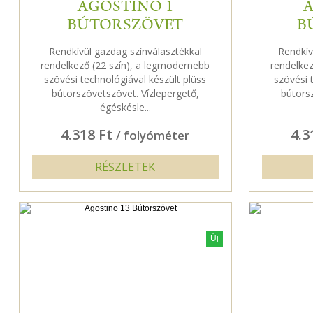
AGOSTINO 1
A
BÚTORSZÖVET
B
Rendkívül gazdag színválasztékkal
Rendkív
rendelkező (22 szín), a legmodernebb
rendelkez
szövési technológiával készült plüss
szövési 
bútorszövetszövet. Vízlepergető,
bútors
égéskésle...
4.318 Ft
4.3
/ folyóméter
RÉSZLETEK
Új