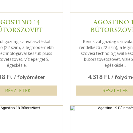
GOSTINO 14
AGOSTINO 
ÚTORSZÖVET
BÚTORSZÖV
ül gazdag színválasztékkal
Rendkívül gazdag színvála
ő (22 szín), a legmodernebb
rendelkező (22 szín), a le
technológiával készült plüss
szövési technológiával kész
zövetszövet. Vízlepergető,
bútorszövetszövet. Vízlep
égéskésle...
égéskésle...
18 Ft
4.318 Ft
/ folyóméter
/ folyóm
RÉSZLETEK
RÉSZLETEK