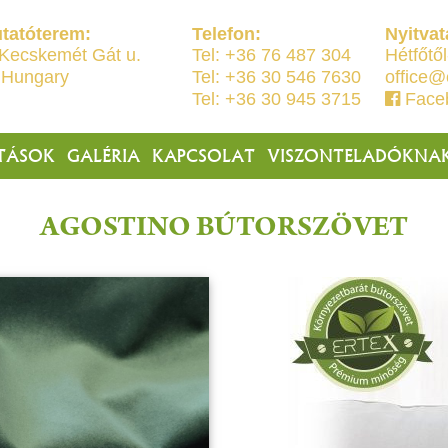
tatóterem:
Telefon:
Nyitvat
Kecskemét Gát u.
Tel: +36 76 487 304
Hétfőtől
 Hungary
Tel: +36 30 546 7630
office@
Tel: +36 30 945 3715
Face
TÁSOK
GALÉRIA
KAPCSOLAT
VISZONTELADÓKNA
AGOSTINO BÚTORSZÖVET