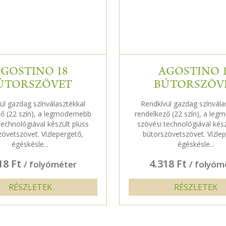
GOSTINO 18
AGOSTINO 
ÚTORSZÖVET
BÚTORSZÖV
ül gazdag színválasztékkal
Rendkívül gazdag színvála
ő (22 szín), a legmodernebb
rendelkező (22 szín), a le
technológiával készült plüss
szövési technológiával kész
zövetszövet. Vízlepergető,
bútorszövetszövet. Vízlep
égéskésle...
égéskésle...
18 Ft
4.318 Ft
/ folyóméter
/ folyóm
RÉSZLETEK
RÉSZLETEK