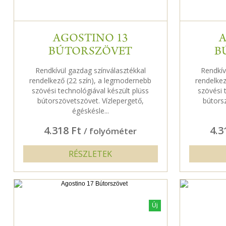
AGOSTINO 13
A
BÚTORSZÖVET
B
Rendkívül gazdag színválasztékkal
Rendkív
rendelkező (22 szín), a legmodernebb
rendelkez
szövési technológiával készült plüss
szövési 
bútorszövetszövet. Vízlepergető,
bútors
égéskésle...
4.318 Ft
4.3
/ folyóméter
RÉSZLETEK
Új