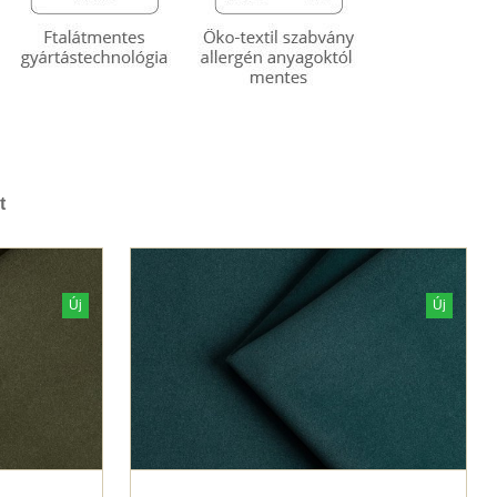
t
Új
Új