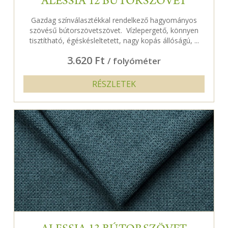
ALESSIA 12 BÚTORSZÖVET
Gazdag színválasztékkal rendelkező hagyományos
szövésű bútorszövetszövet. Vízlepergető, könnyen
tisztítható, égéskésleltetett, nagy kopás állóságú, ...
3.620 Ft
/ folyóméter
RÉSZLETEK