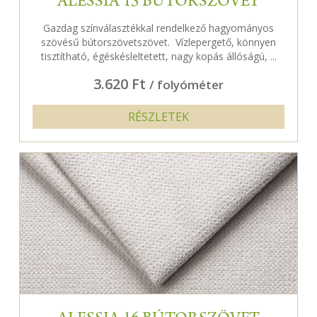
ALESSIA 15 BÚTORSZÖVET
Gazdag színválasztékkal rendelkező hagyományos
szövésű bútorszövetszövet. Vízlepergető, könnyen
tisztítható, égéskésleltetett, nagy kopás állóságú, ...
3.620 Ft
/ folyóméter
RÉSZLETEK