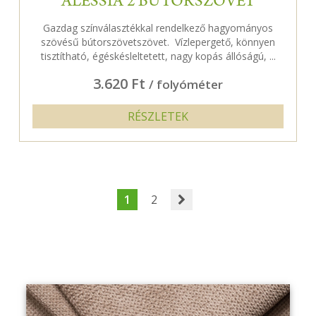
ALESSIA 2 BÚTORSZÖVET
Gazdag színválasztékkal rendelkező hagyományos
szövésű bútorszövetszövet. Vízlepergető, könnyen
tisztítható, égéskésleltetett, nagy kopás állóságú, ...
3.620 Ft
/ folyóméter
RÉSZLETEK
1
2