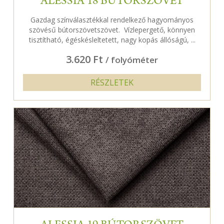
ALESSIA 18 BÚTORSZÖVET
Gazdag színválasztékkal rendelkező hagyományos
szövésű bútorszövetszövet. Vízlepergető, könnyen
tisztítható, égéskésleltetett, nagy kopás állóságú, ...
3.620 Ft
/ folyóméter
RÉSZLETEK