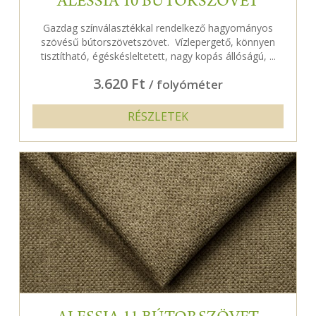
ALESSIA 10 BÚTORSZÖVET
Gazdag színválasztékkal rendelkező hagyományos
szövésű bútorszövetszövet. Vízlepergető, könnyen
tisztítható, égéskésleltetett, nagy kopás állóságú, ...
3.620 Ft
/ folyóméter
RÉSZLETEK