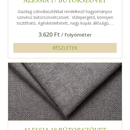
ALESSIA 17 BÚTORSZÖVET
Gazdag színválasztékkal rendelkező hagyományos
szövésű bútorszövetszövet. Vízlepergető, könnyen
tisztítható, égéskésleltetett, nagy kopás állóságú, ...
3.620 Ft
/ folyóméter
RÉSZLETEK