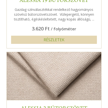
ALESSIA 19 BÚTORSZÖVET
Gazdag színválasztékkal rendelkező hagyományos
szövésű bútorszövetszövet. Vízlepergető, könnyen
tisztítható, égéskésleltetett, nagy kopás állóságú, ...
3.620 Ft
/ folyóméter
RÉSZLETEK