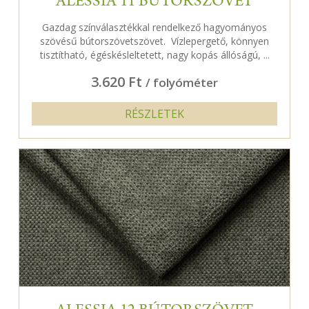
ALESSIA 11 BÚTORSZÖVET
Gazdag színválasztékkal rendelkező hagyományos
szövésű bútorszövetszövet. Vízlepergető, könnyen
tisztítható, égéskésleltetett, nagy kopás állóságú, ...
3.620 Ft
/ folyóméter
RÉSZLETEK