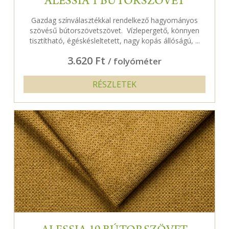
ALESSIA 1 BÚTORSZÖVET
Gazdag színválasztékkal rendelkező hagyományos
szövésű bútorszövetszövet. Vízlepergető, könnyen
tisztítható, égéskésleltetett, nagy kopás állóságú, ...
3.620 Ft
/ folyóméter
RÉSZLETEK