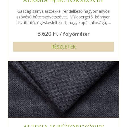
ALESSIA 14 BÚTORSZÖVET
Gazdag színválasztékkal rendelkező hagyományos
szövésű bútorszövetszövet. Vízlepergető, könnyen
tisztítható, égéskésleltetett, nagy kopás állóságú, ...
3.620 Ft
/ folyóméter
RÉSZLETEK