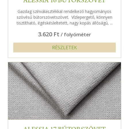
ALESSIA 16 BÚTORSZÖVET
Gazdag színválasztékkal rendelkező hagyományos
szövésű bútorszövetszövet. Vízlepergető, könnyen
tisztítható, égéskésleltetett, nagy kopás állóságú, ...
3.620 Ft
/ folyóméter
RÉSZLETEK