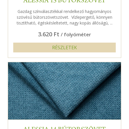
ALESSIA 13 BÚTORSZÖVET
Gazdag színválasztékkal rendelkező hagyományos
szövésű bútorszövetszövet. Vízlepergető, könnyen
tisztítható, égéskésleltetett, nagy kopás állóságú, ...
3.620 Ft
/ folyóméter
RÉSZLETEK