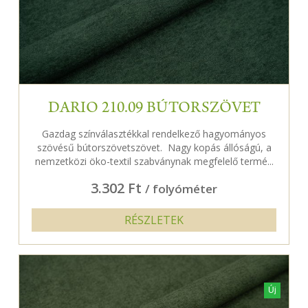
DARIO 210.09 BÚTORSZÖVET
Gazdag színválasztékkal rendelkező hagyományos
szövésű bútorszövetszövet. Nagy kopás állóságú, a
nemzetközi öko-textil szabványnak megfelelő termé...
3.302 Ft
/ folyóméter
RÉSZLETEK
Új