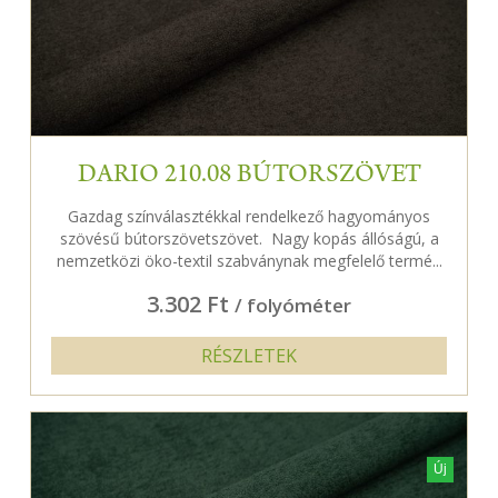
DARIO 210.08 BÚTORSZÖVET
Gazdag színválasztékkal rendelkező hagyományos
szövésű bútorszövetszövet. Nagy kopás állóságú, a
nemzetközi öko-textil szabványnak megfelelő termé...
3.302 Ft
/ folyóméter
RÉSZLETEK
Új