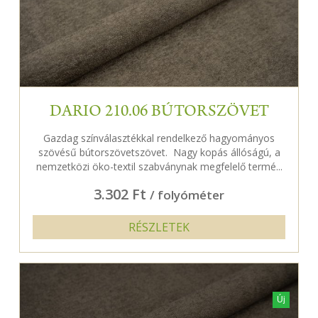
DARIO 210.06 BÚTORSZÖVET
Gazdag színválasztékkal rendelkező hagyományos
szövésű bútorszövetszövet. Nagy kopás állóságú, a
nemzetközi öko-textil szabványnak megfelelő termé...
3.302 Ft
/ folyóméter
RÉSZLETEK
Új