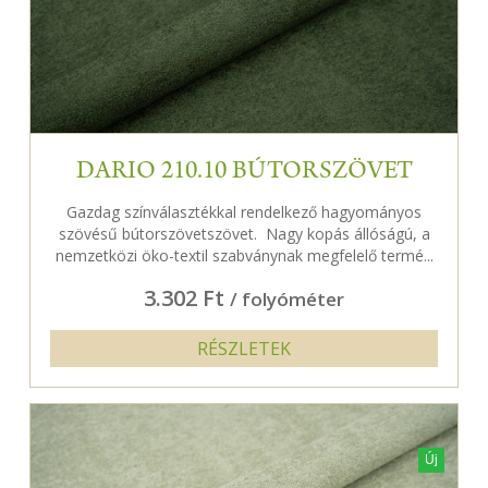
DARIO 210.10 BÚTORSZÖVET
Gazdag színválasztékkal rendelkező hagyományos
szövésű bútorszövetszövet. Nagy kopás állóságú, a
nemzetközi öko-textil szabványnak megfelelő termé...
3.302 Ft
/ folyóméter
RÉSZLETEK
Új