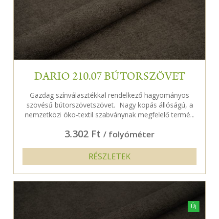
DARIO 210.07 BÚTORSZÖVET
Gazdag színválasztékkal rendelkező hagyományos
szövésű bútorszövetszövet. Nagy kopás állóságú, a
nemzetközi öko-textil szabványnak megfelelő termé...
3.302 Ft
/ folyóméter
RÉSZLETEK
Új