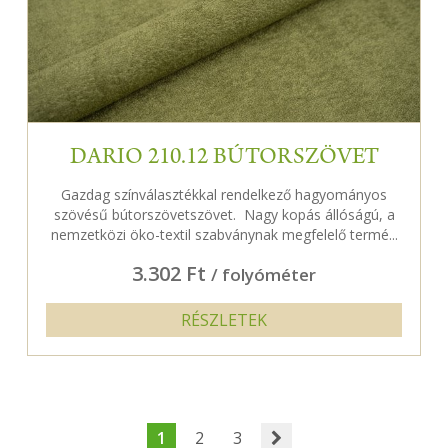
DARIO 210.12 BÚTORSZÖVET
Gazdag színválasztékkal rendelkező hagyományos
szövésű bútorszövetszövet. Nagy kopás állóságú, a
nemzetközi öko-textil szabványnak megfelelő termé...
3.302 Ft
/ folyóméter
RÉSZLETEK
1
2
3