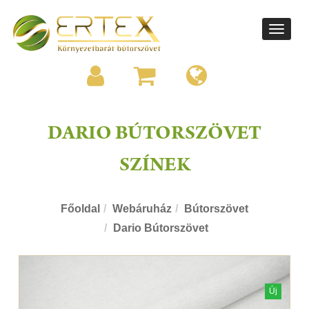
Toggle
navigati
DARIO BÚTORSZÖVET
SZÍNEK
Főoldal
Webáruház
Bútorszövet
Dario Bútorszövet
Új