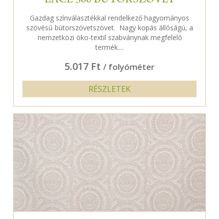
LACE 360 BÚTORSZÖVET
Gazdag színválasztékkal rendelkező hagyományos
szövésű bútorszövetszövet. Nagy kopás állóságú, a
nemzetközi öko-textil szabványnak megfelelő
termék....
5.017 Ft
/ folyóméter
RÉSZLETEK