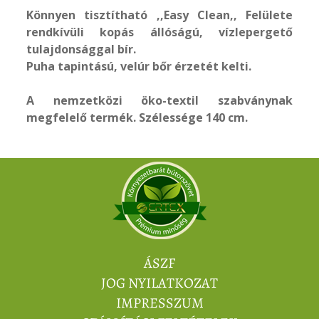
Könnyen tisztítható ,,Easy Clean,, Felülete
rendkívüli kopás állóságú, vízlepergető
tulajdonsággal bír.
Puha tapintású, velúr bőr érzetét kelti.
A nemzetközi öko-textil szabványnak
megfelelő termék. Szélessége 140 cm.
ÁSZF
JOG NYILATKOZAT
IMPRESSZUM