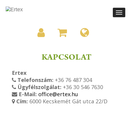
Toggle
navigati
KAPCSOLAT
Ertex
Telefonszám:
+36 76 487 304
Ügyfélszolgálat:
+36 30 546 7630
E-Mail:
office@ertex.hu
Cím:
6000 Kecskemét Gát utca 22/D