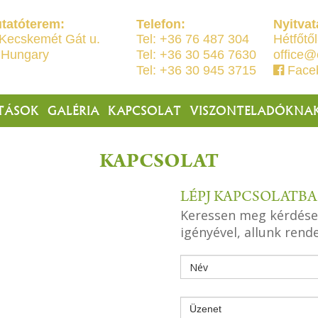
tatóterem:
Telefon:
Nyitvat
Kecskemét Gát u.
Tel: +36 76 487 304
Hétfőtől
 Hungary
Tel: +36 30 546 7630
office@
Tel: +36 30 945 3715
Face
TÁSOK
GALÉRIA
KAPCSOLAT
VISZONTELADÓKNA
KAPCSOLAT
LÉPJ KAPCSOLATBA
Keressen meg kérdéseiv
igényével, allunk rend