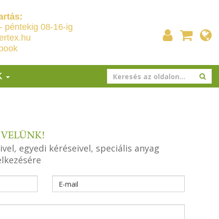
artás:
- péntekig 08-16-ig
ertex.hu
book
K
 VELÜNK!
el, egyedi kéréseivel, speciális anyag
elkezésére