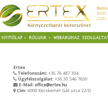
Bemu
6000 
22/D,
NYITÓLAP
RÓLUNK
WEBÁRUHÁZ
SZOLGÁLTA
Ertex
Telefonszám:
+36 76 487 304
Ügyfélszolgálat:
+36 30 546 7630
E-Mail:
office@ertex.hu
Cím:
6000 Kecskemét Gát utca 22/D