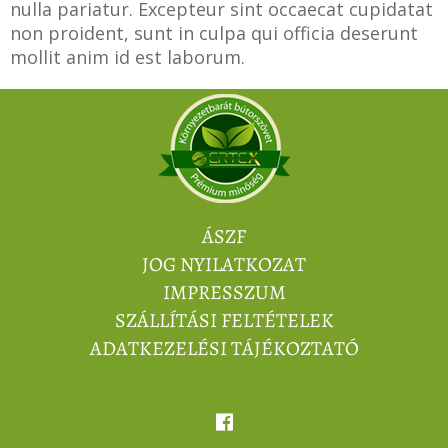
nulla pariatur. Excepteur sint occaecat cupidatat
non proident, sunt in culpa qui officia deserunt
mollit anim id est laborum.
ÁSZF
JOG NYILATKOZAT
IMPRESSZUM
SZÁLLÍTÁSI FELTÉTELEK
ADATKEZELÉSI TÁJÉKOZTATÓ