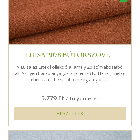
LUISA 2078 BÚTORSZÖVET
A Luisa az Ertex kollekciója, amely 20 színváltozatból
áll. Az ilyen típusú anyagokra jellemző törtfehér, meleg
fehér szín a bézs több meleg árnyalatá...
5.779 Ft
/ folyóméter
RÉSZLETEK