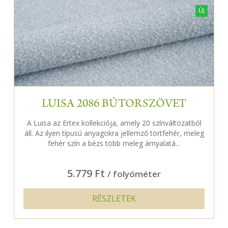
Új
LUISA 2086 BÚTORSZÖVET
A Luisa az Ertex kollekciója, amely 20 színváltozatból
áll. Az ilyen típusú anyagokra jellemző törtfehér, meleg
fehér szín a bézs több meleg árnyalatá...
5.779 Ft
/ folyóméter
RÉSZLETEK