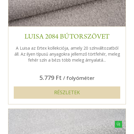
LUISA 2084 BÚTORSZÖVET
A Luisa az Ertex kollekciója, amely 20 színváltozatból
áll. Az ilyen típusú anyagokra jellemző törtfehér, meleg
fehér szín a bézs több meleg árnyalatá...
5.779 Ft
/ folyóméter
RÉSZLETEK
Új