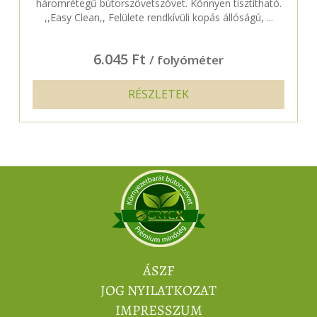
háromrétegű bútorszövetszövet. Könnyen tisztítható.
,,Easy Clean,, Felülete rendkívüli kopás állóságú, ...
6.045 Ft
/ folyóméter
RÉSZLETEK
ÁSZF
JOG NYILATKOZAT
IMPRESSZUM