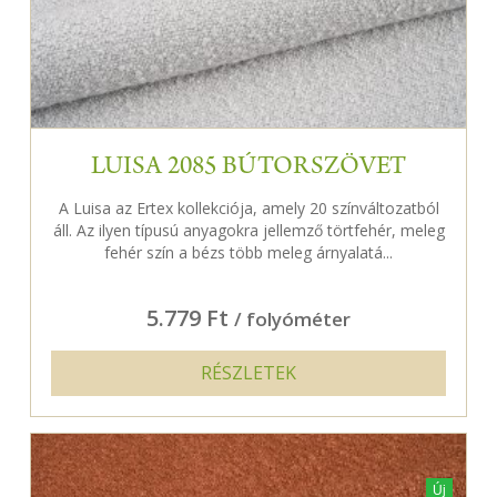
LUISA 2085 BÚTORSZÖVET
A Luisa az Ertex kollekciója, amely 20 színváltozatból
áll. Az ilyen típusú anyagokra jellemző törtfehér, meleg
fehér szín a bézs több meleg árnyalatá...
5.779 Ft
/ folyóméter
RÉSZLETEK
Új