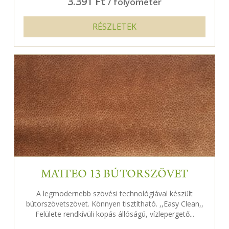
3.391 Ft
/ folyóméter
RÉSZLETEK
MATTEO 13 BÚTORSZÖVET
A legmodernebb szövési technológiával készült
bútorszövetszövet. Könnyen tisztítható. ,,Easy Clean,,
Felülete rendkívüli kopás állóságú, vízlepergető...