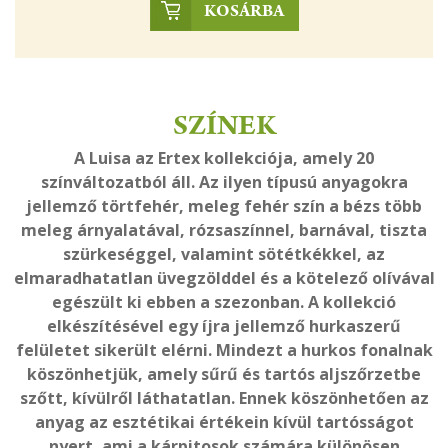
KOSÁRBA
SZÍNEK
A Luisa az Ertex kollekciója, amely 20
színváltozatból áll. Az ilyen típusú anyagokra
jellemző törtfehér, meleg fehér szín a bézs több
meleg árnyalatával, rózsaszínnel, barnával, tiszta
szürkeséggel, valamint sötétkékkel, az
elmaradhatatlan üvegzölddel és a kötelező olívával
egészült ki ebben a szezonban. A kollekció
elkészítésével egy íjra jellemző hurkaszerű
felületet sikerült elérni. Mindezt a hurkos fonalnak
köszönhetjük, amely sűrű és tartós aljszőrzetbe
szőtt, kívülről láthatatlan. Ennek köszönhetően az
anyag az esztétikai értékein kívül tartósságot
nyert, ami a kárpitosok számára különösen