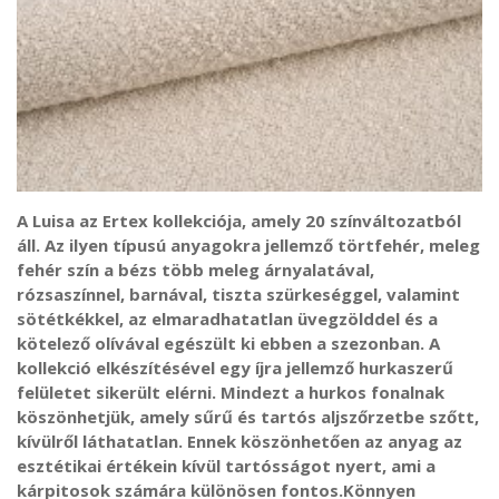
A Luisa az Ertex kollekciója, amely 20 színváltozatból
áll. Az ilyen típusú anyagokra jellemző törtfehér, meleg
fehér szín a bézs több meleg árnyalatával,
rózsaszínnel, barnával, tiszta szürkeséggel, valamint
sötétkékkel, az elmaradhatatlan üvegzölddel és a
kötelező olívával egészült ki ebben a szezonban. A
kollekció elkészítésével egy íjra jellemző hurkaszerű
felületet sikerült elérni. Mindezt a hurkos fonalnak
köszönhetjük, amely sűrű és tartós aljszőrzetbe szőtt,
kívülről láthatatlan. Ennek köszönhetően az anyag az
esztétikai értékein kívül tartósságot nyert, ami a
kárpitosok számára különösen fontos.Könnyen