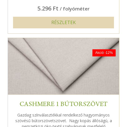
5.296 Ft
/ folyóméter
RÉSZLETEK
Akció -12%
CASHMERE 1 BÚTORSZÖVET
Gazdag színválasztékkal rendelkező hagyományos
szövésű bútorszövetszövet. Nagy kopás állóságú, a
nemzetközi öko-textil szabványnak megfelelő