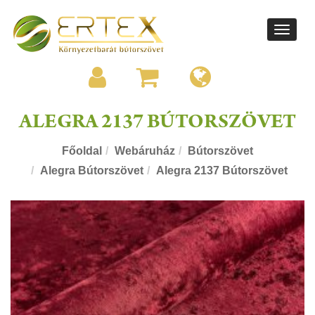
Toggle
navigati
ALEGRA 2137 BÚTORSZÖVET
Főoldal
Webáruház
Bútorszövet
Alegra Bútorszövet
Alegra 2137 Bútorszövet