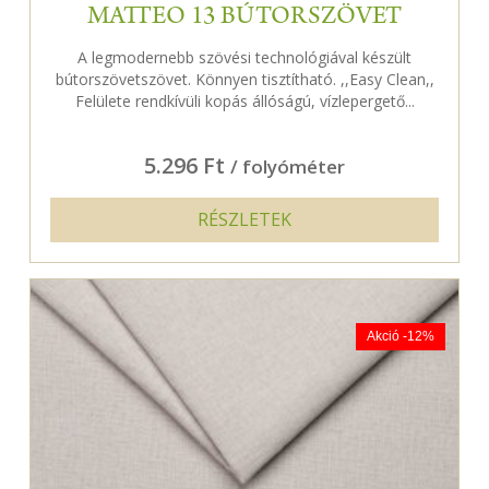
MATTEO 13 BÚTORSZÖVET
A legmodernebb szövési technológiával készült
bútorszövetszövet. Könnyen tisztítható. ,,Easy Clean,,
Felülete rendkívüli kopás állóságú, vízlepergető...
5.296 Ft
/ folyóméter
RÉSZLETEK
Akció -12%