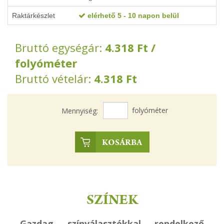
Raktárkészlet
elérhető 5 - 10 napon belül
Bruttó egységár:
4.318
Ft
/
folyóméter
Bruttó vételár:
4.318
Ft
folyóméter
Mennyiség:
KOSÁRBA
SZÍNEK
Gazdag színválasztékkal rendelkező