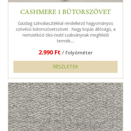
CASHMERE 1 BÚTORSZÖVET
Gazdag színválasztékkal rendelkező hagyományos
szövésű bútorszövetszövet. Nagy kopás állóságú, a
nemzetközi öko-textil szabványnak megfelelő
termék....
2.990 Ft
/ folyóméter
RÉSZLETEK