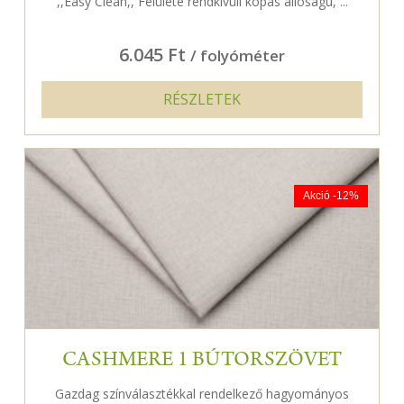
,,Easy Clean,, Felülete rendkívüli kopás állóságú, ...
6.045 Ft
/ folyóméter
RÉSZLETEK
Akció -12%
CASHMERE 1 BÚTORSZÖVET
Gazdag színválasztékkal rendelkező hagyományos