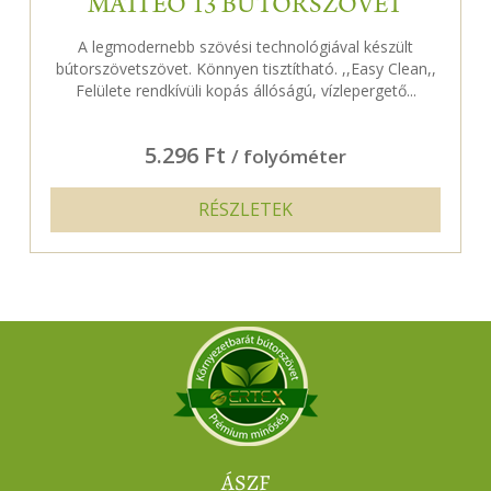
MATTEO 13 BÚTORSZÖVET
A legmodernebb szövési technológiával készült
bútorszövetszövet. Könnyen tisztítható. ,,Easy Clean,,
Felülete rendkívüli kopás állóságú, vízlepergető...
5.296 Ft
/ folyóméter
RÉSZLETEK
ÁSZF