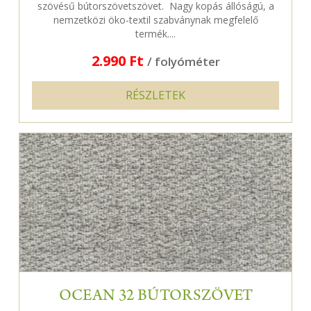
szövésű bútorszövetszövet. Nagy kopás állóságú, a
nemzetközi öko-textil szabványnak megfelelő
termék....
2.990 Ft
/ folyóméter
RÉSZLETEK
OCEAN 32 BÚTORSZÖVET