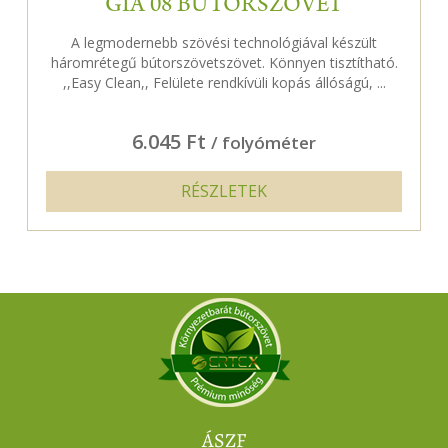
GIA 08 BÚTORSZÖVET
A legmodernebb szövési technológiával készült
háromrétegű bútorszövetszövet. Könnyen tisztítható.
,,Easy Clean,, Felülete rendkívüli kopás állóságú, ...
6.045 Ft
/ folyóméter
RÉSZLETEK
ÁSZF