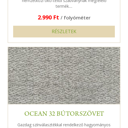
nemzetközi öko-textil szabványnak megfelelő
termék....
2.990 Ft
/ folyóméter
RÉSZLETEK
OCEAN 32 BÚTORSZÖVET
Gazdag színválasztékkal rendelkező hagyományos