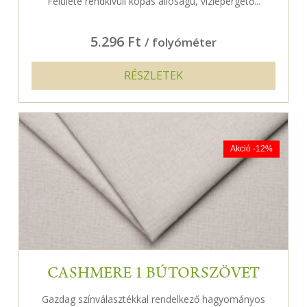
Felülete rendkívüli kopás állóságú, vízlepergető...
5.296 Ft
/ folyóméter
RÉSZLETEK
Akció -12%
CASHMERE 1 BÚTORSZÖVET
Gazdag színválasztékkal rendelkező hagyományos