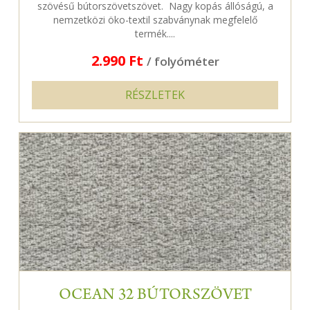
szövésű bútorszövetszövet. Nagy kopás állóságú, a
nemzetközi öko-textil szabványnak megfelelő
termék....
2.990 Ft
/ folyóméter
RÉSZLETEK
OCEAN 32 BÚTORSZÖVET