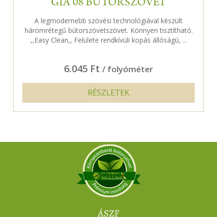
GIA 08 BÚTORSZÖVET
A legmodernebb szövési technológiával készült
háromrétegű bútorszövetszövet. Könnyen tisztítható.
,,Easy Clean,, Felülete rendkívüli kopás állóságú, ...
6.045 Ft
/ folyóméter
RÉSZLETEK
ÁSZF