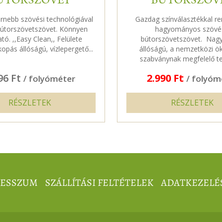
ÚTORSZÖVET
BÚTORSZÖV
rnebb szövési technológiával
Gazdag színválasztékkal r
bútorszövetszövet. Könnyen
hagyományos szövé
ható. ,,Easy Clean,, Felülete
bútorszövetszövet. Nag
kopás állóságú, vízlepergető...
állóságú, a nemzetközi ök
szabványnak megfelelő te
96 Ft
2.990 Ft
/ folyóméter
/ folyóm
RÉSZLETEK
RÉSZLETEK
RESSZUM
SZÁLLÍTÁSI FELTÉTELEK
ADATKEZELÉ