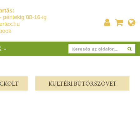
artás:
- péntekig 08-16-ig
ertex.hu
book
K
OCKOLT
KÜLTÉRI BÚTORSZÖVET