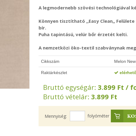
A legmodernebb szövési technológiával k
Könnyen tisztítható ,,Easy Clean,, Felület
bír.
Puha tapintású, velúr bőr érzetét kelti.
A nemzetközi öko-textil szabványnak megf
Cikkszám
Melon New
Raktárkészlet
elérhető
Bruttó egységár:
3.899
Ft
/ 
Bruttó vételár:
3.899
Ft
folyóméter
Mennyiség:
KO