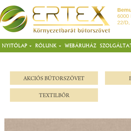
Bemu
6000 
22/D,
NYITÓLAP
RÓLUNK
WEBÁRUHÁZ
SZOLGÁLTA
AKCIÓS BÚTORSZÖVET
TEXTILBŐR