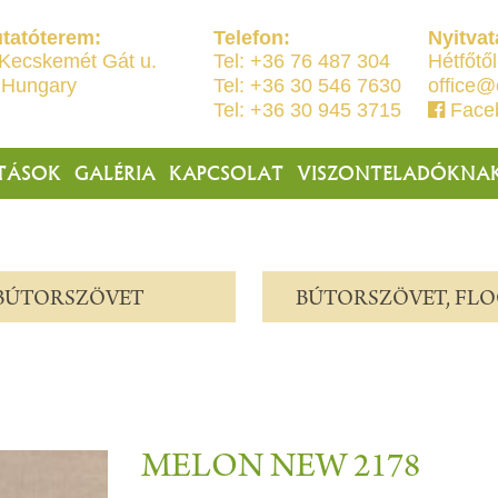
tatóterem:
Telefon:
Nyitvat
Kecskemét Gát u.
Tel: +36 76 487 304
Hétfőtől
 Hungary
Tel: +36 30 546 7630
office@
Tel: +36 30 945 3715
Face
TÁSOK
GALÉRIA
KAPCSOLAT
VISZONTELADÓKNA
BÚTORSZÖVET
BÚTORSZÖVET, FL
MELON NEW 2178