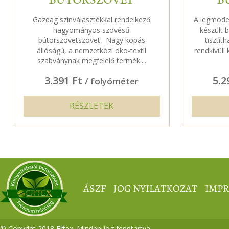
BÚTORSZÖVET
B
Gazdag színválasztékkal rendelkező
A legmode
hagyományos szövésű
készült 
bútorszövetszövet. Nagy kopás
tisztít
állóságú, a nemzetközi öko-textil
rendkívüli 
szabványnak megfelelő termék....
3.391 Ft
5.2
/ folyóméter
RÉSZLETEK
ÁSZF
JOG NYILATKOZAT
IMP
© Copyriht 2018 Ertex. Minden jog fenntartva.