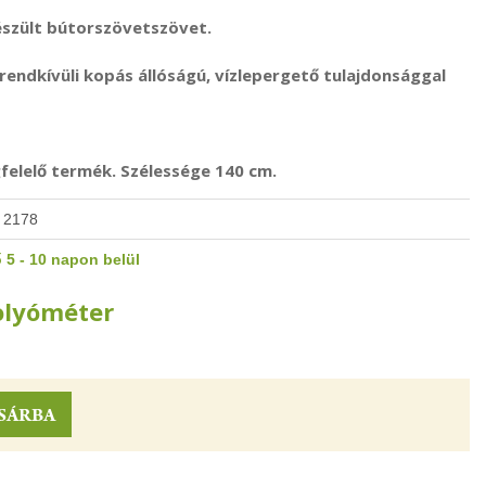
észült bútorszövetszövet.
e rendkívüli kopás állóságú, vízlepergető tulajdonsággal
elelő termék. Szélessége 140 cm.
 2178
 5 - 10 napon belül
folyóméter
SÁRBA