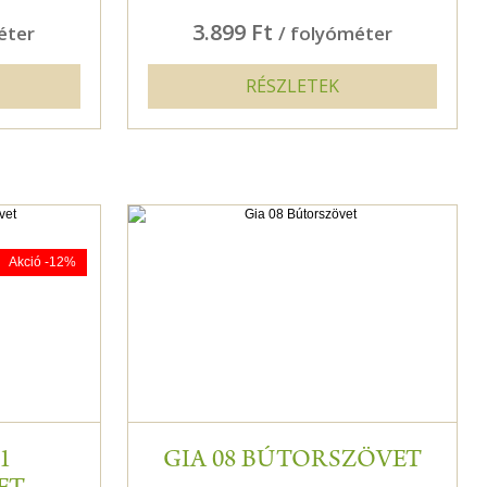
3.899 Ft
éter
/ folyóméter
RÉSZLETEK
Akció -12%
1
GIA 08 BÚTORSZÖVET