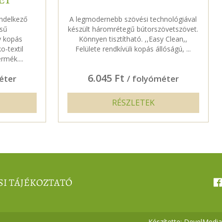
ET
endelkező
A legmodernebb szövési technológiával
sű
készült háromrétegű bútorszövetszövet.
y kopás
Könnyen tisztítható. ,,Easy Clean,,
o-textil
Felülete rendkívüli kopás állóságú, ...
rmék....
6.045 Ft
éter
/ folyóméter
RÉSZLETEK
SI TÁJÉKOZTATÓ
Készítette:
DevelMedia